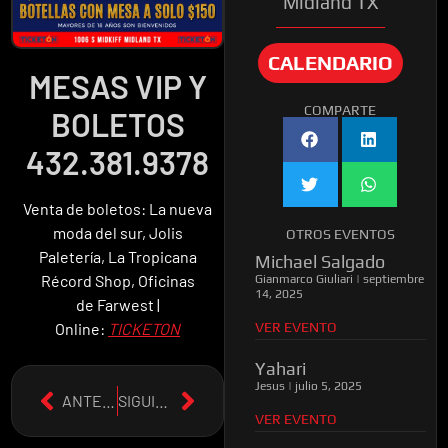
Midland TX
CALENDARIO
MESAS VIP Y
COMPARTE
BOLETOS
432.381.9378
Venta de boletos:
La nueva
moda del sur, Jolis
OTROS EVENTOS
Paletería, La Tropicana
Michael Salgado
Récord Shop, Oficinas
Gianmarco Giuliari
septiembre
14, 2025
de
Farwest
|
VER EVENTO
Online:
TICKETON
Yahari
Jesus
julio 5, 2025
ANTERIOR
SIGUIENTE
VER EVENTO